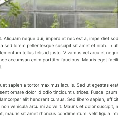
. Aliquam neque dui, imperdiet nec est a, imperdiet soda
sed lorem pellentesque suscipit sit amet et nibh. In ult
ementum tellus felis id justo. Vivamus vel arcu et neque 
nec accumsan enim porttitor faucibus. Mauris eget faci
i.
liquet sapien a tortor maximus iaculis. Sed ut egestas er
sent ornare dolor id odio tincidunt ultrices. Fusce ipsum 
lamcorper elit hendrerit cursus. Sed libero sapien, effici
, non vehicula arcu mi ac velit. Mauris et dolor suscipit, 
nt, mauris sit amet rhoncus condimentum, velit ligula int