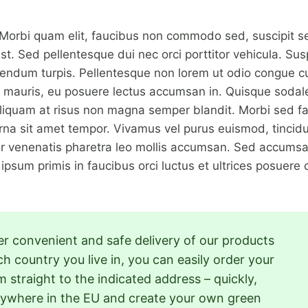
Morbi quam elit, faucibus non commodo sed, suscipit se
mst. Sed pellentesque dui nec orci porttitor vehicula. Su
bendum turpis. Pellentesque non lorem ut odio congue cur
m mauris, eu posuere lectus accumsan in. Quisque sodales
 Aliquam at risus non magna semper blandit. Morbi sed f
urna sit amet tempor. Vivamus vel purus euismod, tincidun
er venenatis pharetra leo mollis accumsan. Sed accumsan l
psum primis in faucibus orci luctus et ultrices posuere 
er convenient and safe delivery of our products
 country you live in, you can easily order your
straight to the indicated address – quickly,
anywhere in the EU and create your own green