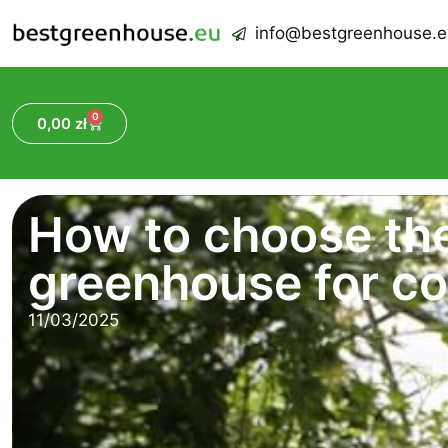
info@bestgreenhouse.e
0
0,00
zł
How to choose the
greenhouse for c
11/03/2025